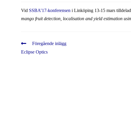
Vid
SSBA’17-konferensen
i Linköping 13-15 mars tilldelade
mango fruit detection, localisation and yield estimation us
Läs
Föregående inlägg
fler
Eclipse Optics
artiklar