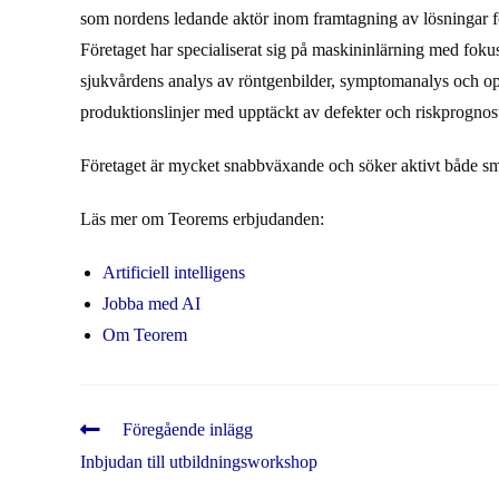
som nordens ledande aktör inom framtagning av lösningar för 
Företaget har specialiserat sig på maskininlärning med fokus
sjukvårdens analys av röntgenbilder, symptomanalys och opti
produktionslinjer med upptäckt av defekter och riskprognost
Företaget är mycket snabbväxande och söker aktivt både sm
Läs mer om Teorems erbjudanden:
Artificiell intelligens
Jobba med AI
Om Teorem
Läs
Föregående inlägg
fler
Inbjudan till utbildningsworkshop
artiklar